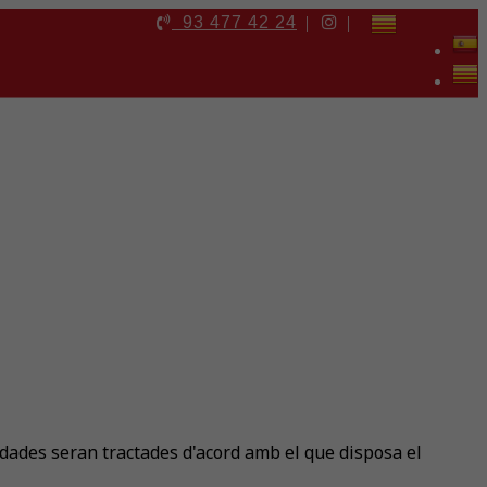
93 477 42 24
|
|
ades seran tractades d'acord amb el que disposa el