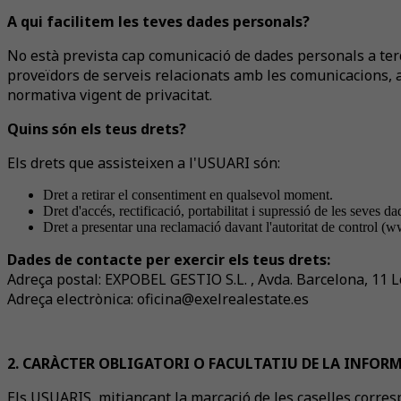
A qui facilitem les teves dades personals?
No està prevista cap comunicació de dades personals a terce
proveïdors de serveis relacionats amb les comunicacions, a
normativa vigent de privacitat.
Quins són els teus drets?
Els drets que assisteixen a l'USUARI són:
Dret a retirar el consentiment en qualsevol moment.
Dret d'accés, rectificació, portabilitat i supressió de les seves da
Dret a presentar una reclamació davant l'autoritat de control (w
Dades de contacte per exercir els teus drets:
Adreça postal: EXPOBEL GESTIO S.L. , Avda. Barcelona, 11 L
Adreça electrònica: oficina@exelrealestate.es
2. CARÀCTER OBLIGATORI O FACULTATIU DE LA INFORM
Els USUARIS, mitjançant la marcació de les caselles corres