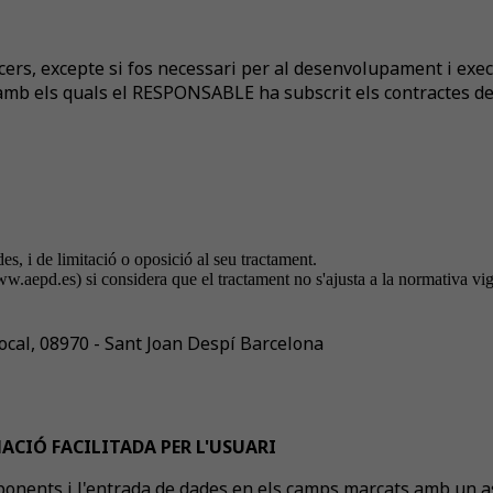
rs, excepte si fos necessari per al desenvolupament i execuc
mb els quals el RESPONSABLE ha subscrit els contractes de c
des, i de limitació o oposició al seu tractament.
ww.aepd.es) si considera que el tractament no s'ajusta a la normativa vig
ocal, 08970 - Sant Joan Despí Barcelona
ACIÓ FACILITADA PER L'USUARI
ponents i l'entrada de dades en els camps marcats amb un as