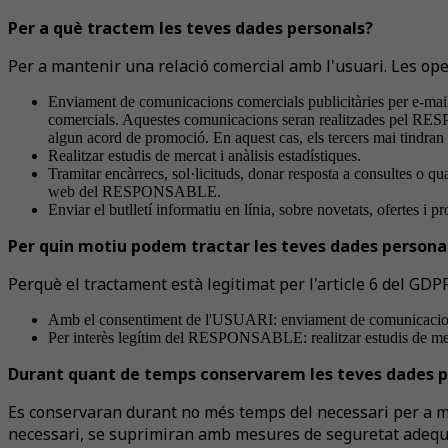
Per a què tractem les teves dades personals?
Per a mantenir una relació comercial amb l'usuari. Les ope
Enviament de comunicacions comercials publicitàries per e-mail, 
comercials. Aquestes comunicacions seran realitzades pel RESPO
algun acord de promoció. En aquest cas, els tercers mai tindran 
Realitzar estudis de mercat i anàlisis estadístiques.
Tramitar encàrrecs, sol·licituds, donar resposta a consultes o q
web del RESPONSABLE.
Enviar el butlletí informatiu en línia, sobre novetats, ofertes i 
Per quin motiu podem tractar les teves dades persona
Perquè el tractament està legitimat per l'article 6 del GD
Amb el consentiment de l'USUARI: enviament de comunicacions 
Per interès legítim del RESPONSABLE: realitzar estudis de mercat,
Durant quant de temps conservarem les teves dades p
Es conservaran durant no més temps del necessari per a mant
necessari, se suprimiran amb mesures de seguretat adequade