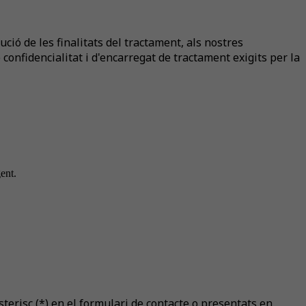
ió de les finalitats del tractament, als nostres
onfidencialitat i d'encarregat de tractament exigits per la
ent.
terisc (*) en el formulari de contacte o presentats en