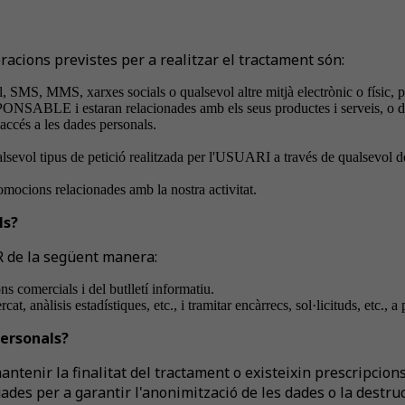
racions previstes per a realitzar el tractament són:
SMS, MMS, xarxes socials o qualsevol altre mitjà electrònic o físic, pre
NSABLE i estaran relacionades amb els seus productes i serveis, o dels
accés a les dades personals.
ualsevol tipus de petició realitzada per l'USUARI a través de qualsevol d
promocions relacionades amb la nostra activitat.
ls?
PR de la següent manera:
comercials i del butlletí informatiu.
 anàlisis estadístiques, etc., i tramitar encàrrecs, sol·licituds, etc., 
ersonals?
enir la finalitat del tractament o existeixin prescripcions 
s per a garantir l'anonimització de les dades o la destrucc