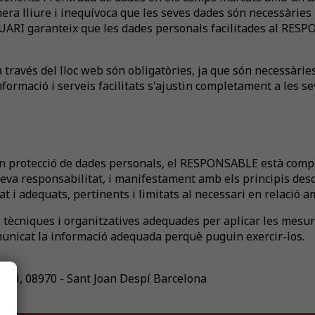
a lliure i inequívoca que les seves dades són necessàries p
USUARI garanteix que les dades personals facilitades al RE
través del lloc web són obligatòries, ja que són necessàries
informació i serveis facilitats s'ajustin completament a les se
en protecció de dades personals, el RESPONSABLE està compl
a responsabilitat, i manifestament amb els principis descrit
at i adequats, pertinents i limitats al necessari en relació am
tècniques i organitzatives adequades per aplicar les mesu
comunicat la informació adequada perquè puguin exercir-los.
ocal, 08970 - Sant Joan Despí Barcelona