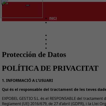
93 477 42 24
Toggle
navigation
INICI
QUI SOM
VENDA
LLOGUER
NOVA OBRA
VEN EL TEU IMMOBLE
SERVEIS
CONTACTE
Protección de Datos
POLÍTICA DE PRIVACITAT
1. INFORMACIÓ A L'USUARI
Qui és el responsable del tractament de les teves dad
EXPOBEL GESTIO S.L. és el RESPONSABLE del tractament de 
Reglament (UE) 2016/679, de 27 d'abril (GDPR), i la Llei 